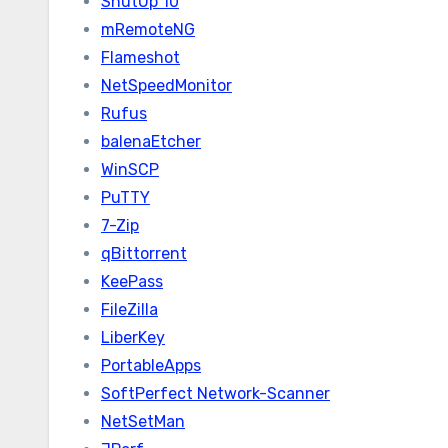
ShutUp 10
mRemoteNG
Flameshot
NetSpeedMonitor
Rufus
balenaEtcher
WinSCP
PuTTY
7-Zip
qBittorrent
KeePass
FileZilla
LiberKey
PortableApps
SoftPerfect Network-Scanner
NetSetMan