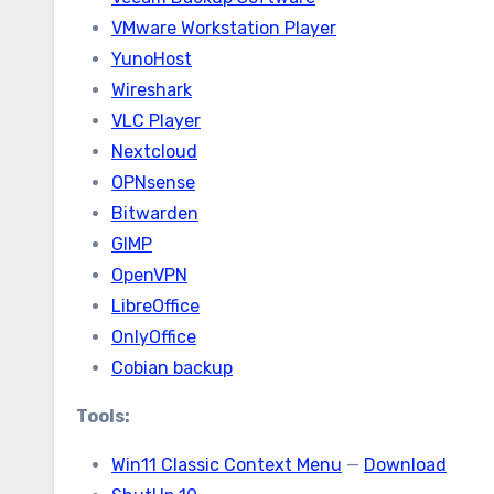
VMware Workstation Player
YunoHost
Wireshark
VLC Player
Nextcloud
OPNsense
Bitwarden
GIMP
OpenVPN
LibreOffice
OnlyOffice
Cobian backup
Tools:
Win11 Classic Context Menu
—
Download