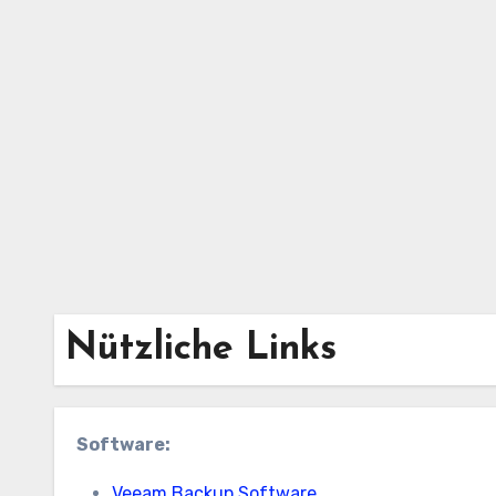
Zum
Inhalt
springen
Nützliche Links
Software:
Veeam Backup Software