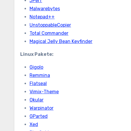
JPerf
Malwarebytes
Notepad++
UnstoppableCopier
Total Commander
Magical Jelly Bean Keyfinder
Linux Pakete:
Gigolo
Remmina
Flatseal
Vimix-Theme
Okular
Warpinator
GParted
Xed