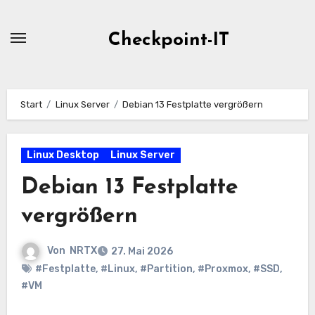
Zum
Inhalt
Checkpoint-IT
springen
Start
Linux Server
Debian 13 Festplatte vergrößern
Linux Desktop
Linux Server
Debian 13 Festplatte
vergrößern
Von
NRTX
27. Mai 2026
#Festplatte
,
#Linux
,
#Partition
,
#Proxmox
,
#SSD
,
#VM