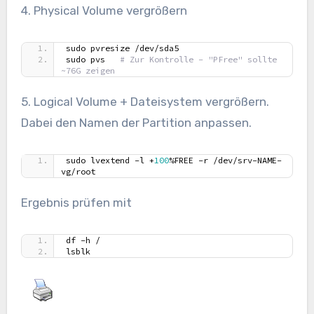
4. Physical Volume vergrößern
sudo pvresize /dev/sda5
sudo pvs   
# Zur Kontrolle – "PFree" sollte 
~76G zeigen
5. Logical Volume + Dateisystem vergrößern.
Dabei den Namen der Partition anpassen.
sudo lvextend -l +
100
%FREE -r /dev/srv-NAME-
vg/root
Ergebnis prüfen mit
df -h /
lsblk