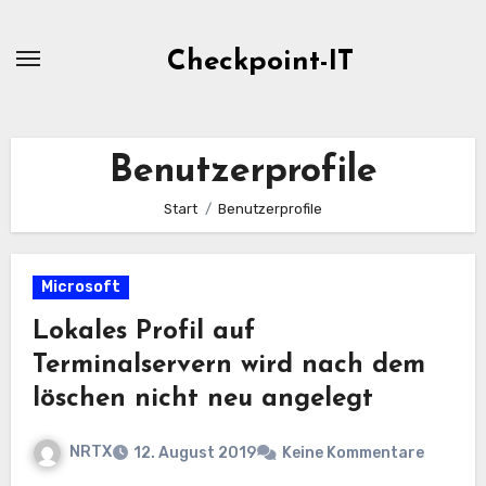
Zum
Inhalt
Checkpoint-IT
springen
Benutzerprofile
Start
Benutzerprofile
Microsoft
Lokales Profil auf
Terminalservern wird nach dem
löschen nicht neu angelegt
NRTX
12. August 2019
Keine Kommentare