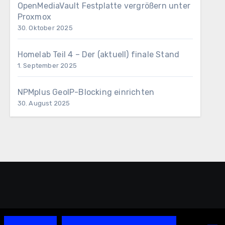
OpenMediaVault Festplatte vergrößern unter
Proxmox
30. Oktober 2025
Homelab Teil 4 – Der (aktuell) finale Stand
1. September 2025
NPMplus GeoIP-Blocking einrichten
30. August 2025