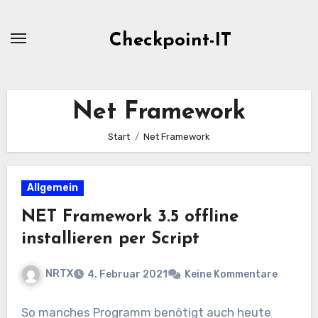
Zum
Inhalt
Checkpoint-IT
springen
Net Framework
Start
Net Framework
Allgemein
NET Framework 3.5 offline
installieren per Script
NRTX
4. Februar 2021
Keine Kommentare
So manches Programm benötigt auch heute