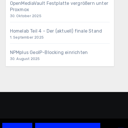
OpenMediaVault Festplatte vergrößern unter
Proxmox
30. Oktober 2025
Homelab Teil 4 – Der (aktuell) finale Stand
1. September 2025
NPMplus GeoIP-Blocking einrichten
30. August 2025