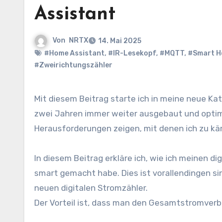
Assistant
Von
NRTX
14. Mai 2025
#Home Assistant
,
#IR-Lesekopf
,
#MQTT
,
#Smart 
#Zweirichtungszähler
Mit diesem Beitrag starte ich in meine neue Kategorie Smart Home. Ich habe mein Smart Home in den letzten
zwei Jahren immer weiter ausgebaut und optimie
Herausforderungen zeigen, mit denen ich zu k
In diesem Beitrag erkläre ich, wie ich meinen d
smart gemacht habe. Dies ist vorallendingen sin
neuen digitalen Stromzähler.
Der Vorteil ist, dass man den Gesamtstromverb