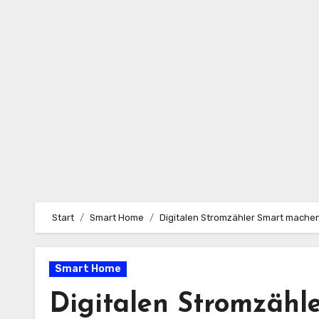
Zum
Inhalt
springen
Start
Smart Home
Digitalen Stromzähler Smart mache
Smart Home
Digitalen Stromzäh