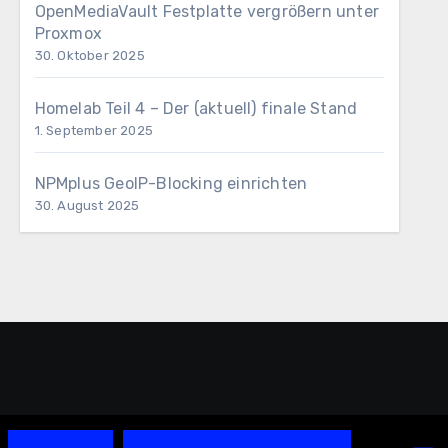
OpenMediaVault Festplatte vergrößern unter
Proxmox
30. Oktober 2025
Homelab Teil 4 – Der (aktuell) finale Stand
1. September 2025
NPMplus GeoIP-Blocking einrichten
30. August 2025