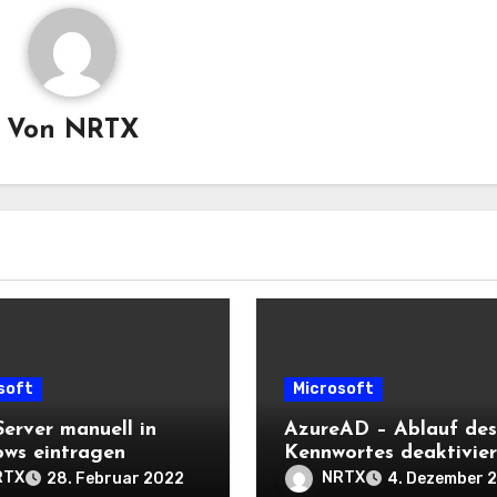
Von
NRTX
soft
Microsoft
erver manuell in
AzureAD – Ablauf des
ws eintragen
Kennwortes deaktivie
RTX
NRTX
28. Februar 2022
4. Dezember 