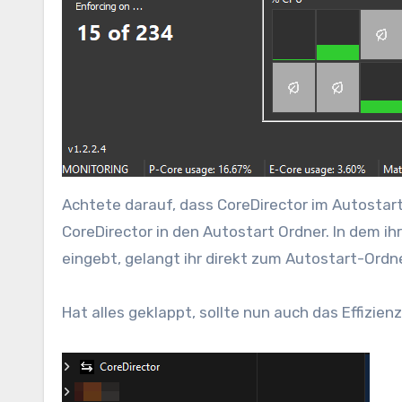
Achtete darauf, dass CoreDirector im Autostart i
CoreDirector in den Autostart Ordner. In dem i
eingebt, gelangt ihr direkt zum Autostart-Ordne
Hat alles geklappt, sollte nun auch das Effizi