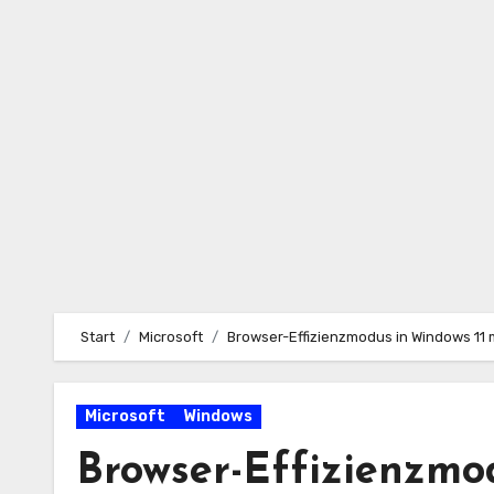
Zum
Inhalt
springen
Start
Microsoft
Browser-Effizienzmodus in Windows 11 m
Microsoft
Windows
Browser-Effizienzmo