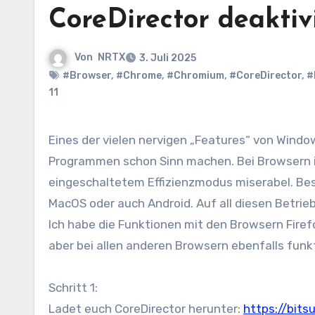
CoreDirector deaktiv
Von
NRTX
3. Juli 2025
#Browser
,
#Chrome
,
#Chromium
,
#CoreDirector
,
#
11
Eines der vielen nervigen „Features“ von Windows 11 ist der Effizienzmodus. Dieser kann bei manchen
Programmen schon Sinn machen. Bei Browsern ist
eingeschaltetem Effizienzmodus miserabel. Be
MacOS oder auch Android. Auf all diesen Betrie
Ich habe die Funktionen mit den Browsern Firef
aber bei allen anderen Browsern ebenfalls funk
Schritt 1:
Ladet euch CoreDirector herunter:
https://bits