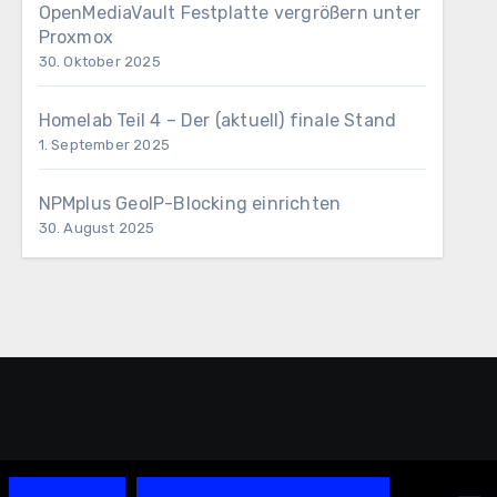
OpenMediaVault Festplatte vergrößern unter
Proxmox
30. Oktober 2025
Homelab Teil 4 – Der (aktuell) finale Stand
1. September 2025
NPMplus GeoIP-Blocking einrichten
30. August 2025