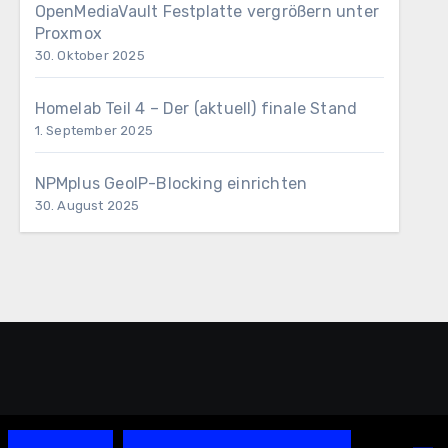
OpenMediaVault Festplatte vergrößern unter
Proxmox
30. Oktober 2025
Homelab Teil 4 – Der (aktuell) finale Stand
1. September 2025
NPMplus GeoIP-Blocking einrichten
30. August 2025