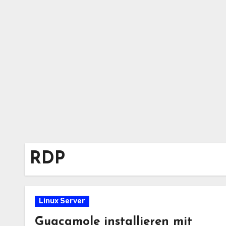
Zum
Inhalt
springen
RDP
Linux Server
Guacamole installieren mit