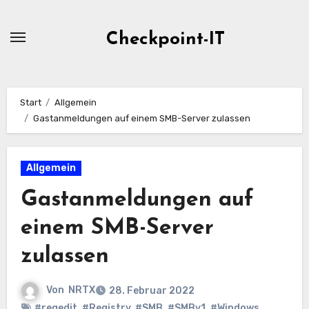
Zum
Inhalt
Checkpoint-IT
springen
Start
Allgemein
Gastanmeldungen auf einem SMB-Server zulassen
Allgemein
Gastanmeldungen auf
einem SMB-Server
zulassen
Von
NRTX
28. Februar 2022
#regedit
,
#Registry
,
#SMB
,
#SMBv1
,
#Windows
,