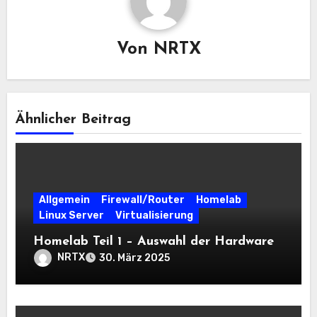
Von
NRTX
Ähnlicher Beitrag
Allgemein
Firewall/Router
Homelab
Linux Server
Virtualisierung
Homelab Teil 1 – Auswahl der Hardware
NRTX
30. März 2025