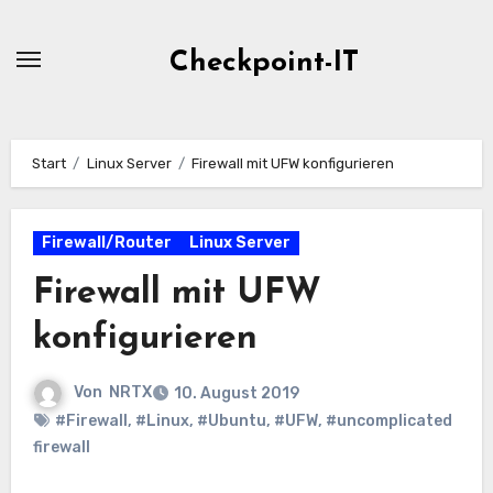
Zum
Inhalt
Checkpoint-IT
springen
Start
Linux Server
Firewall mit UFW konfigurieren
Firewall/Router
Linux Server
Firewall mit UFW
konfigurieren
Von
NRTX
10. August 2019
#Firewall
,
#Linux
,
#Ubuntu
,
#UFW
,
#uncomplicated
firewall